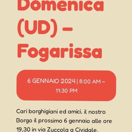
(UD) –
Fogarissa
6 GENNAIO 2024
|
8:00 AM
–
11:30 PM
Cari borghigiani ed amici, il nostro
Borgo il prossimo 6 gennaio alle ore
19,30 in via Zuccola a Cividale,
accenderà come di consuetudine la
tradizionale “FOGARISSA”. Un
momento da passare tutti assieme
mangiando un boccone e bevendo
un buon brûlé accompagnati da
tanta musica in allegria! L’accesso al
luogo sarà opportunamente