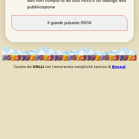
dati non comporta da lato nostro un obbligo alla
pubblicazione
Curato da
UOLLI
con l’amorevole complicità tecnica di
Ensoul