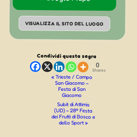
VISUALIZZA IL SITO DEL LUOGO
Condividi questa sagra
0
Shares
Evento
«
Trieste / Campo
San Giacomo –
Navigazione
Festa di San
Giacomo
Subit di Attimis
(UD) – 28ª Festa
dei Frutti di Bosco e
dello Sport
»