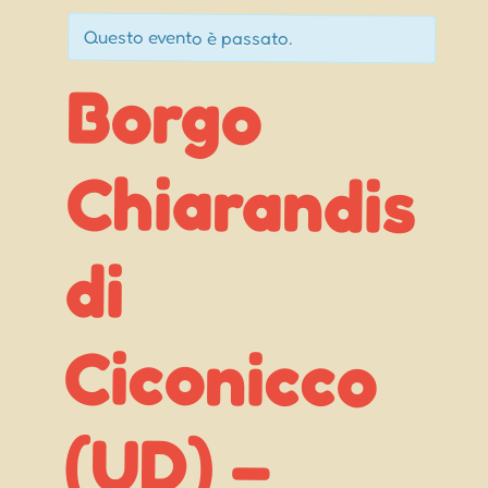
Questo evento è passato.
Borgo
Chiarandis
Ciconicco
Fieste di
di
(UD) –