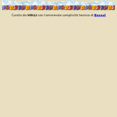
Curato da
UOLLI
con l’amorevole complicità tecnica di
Ensoul