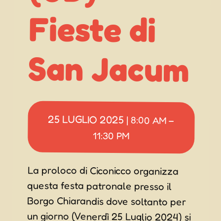
San Jacum
25 LUGLIO 2025
|
8:00 AM
–
11:30 PM
La proloco di Ciconicco organizza
questa festa patronale presso il
Borgo Chiarandis dove soltanto per
un giorno (Venerdì 25 Luglio 2024) si
terrà la Santa Messa presso “I
Lavadors” e a seguire apertura
chioschi gastronomici con moscardini
con polenta, sarde alla griglia,
spiedo di gamberoni, polipo e