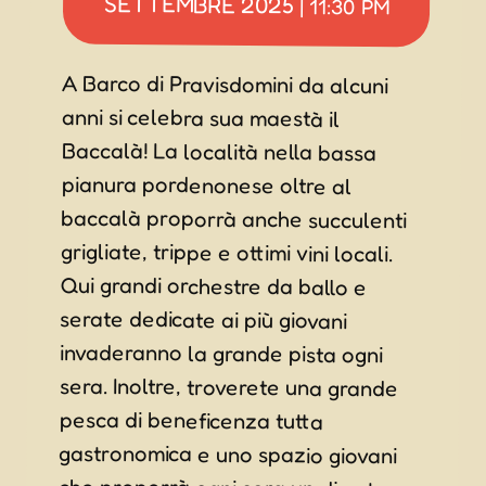
SETTEMBRE 2025
|
11:30 PM
A Barco di Pravisdomini da alcuni
anni si celebra sua maestà il
Baccalà! La località nella bassa
pianura pordenonese oltre al
baccalà proporrà anche succulenti
grigliate, trippe e ottimi vini locali.
Qui grandi orchestre da ballo e
serate dedicate ai più giovani
invaderanno la grande pista ogni
sera. Inoltre, troverete una grande
pesca di beneficenza tutta
gastronomica e uno spazio giovani
che proporrà ogni sera un dj set