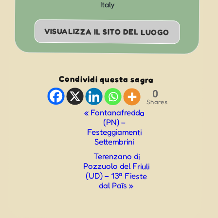
Italy
VISUALIZZA IL SITO DEL LUOGO
Condividi questa sagra
0
Shares
Evento
«
Fontanafredda
(PN) –
Navigazione
Festeggiamenti
Settembrini
Terenzano di
Pozzuolo del Friuli
(UD) – 13ª Fieste
dal Paîs
»