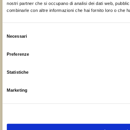
nostri partner che si occupano di analisi dei dati web, pubblic
La tua email
combinarle con altre informazioni che hai fornito loro o che ha
Selezione
Necessari
del
Oggetto
consenso
Preferenze
Il tuo messaggio
Statistiche
Marketing