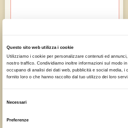
Questo sito web utilizza i cookie
Utilizziamo i cookie per personalizzare contenuti ed annunci, p
nostro traffico. Condividiamo inoltre informazioni sul modo in cu
occupano di analisi dei dati web, pubblicità e social media, i
fornito loro o che hanno raccolto dal tuo utilizzo dei loro servi
Capisco che i miei dati vengono trattati con cura e
le varie implicazioni sulla privacy, e che inviarci i
dati non comporta da lato nostro un obbligo alla
Selezione
pubblicazione
Necessari
del
consenso
Preferenze