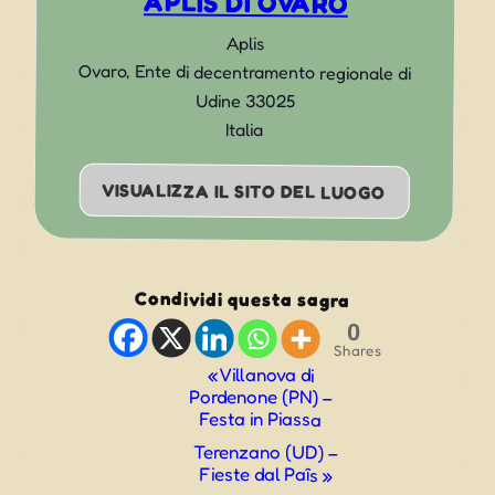
APLIS DI OVARO
Aplis
Ovaro
,
Ente di decentramento regionale di
Udine
33025
Italia
VISUALIZZA IL SITO DEL LUOGO
Condividi questa sagra
0
Shares
Evento
«
Villanova di
Pordenone (PN) –
Navigazione
Festa in Piassa
Terenzano (UD) –
Fieste dal Paîs
»