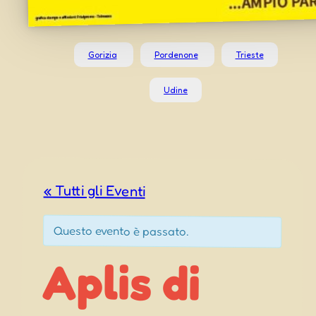
Gorizia
Pordenone
Trieste
Udine
« Tutti gli Eventi
Questo evento è passato.
Aplis di
Ovaro (UD)