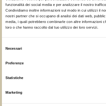
Condividi questa sagra
funzionalità dei social media e per analizzare il nostro traffico
0
Condividiamo inoltre informazioni sul modo in cui utilizzi il no
Shares
Evento
nostri partner che si occupano di analisi dei dati web, pubblic
«
Ziracco (UD) –
Pignarûl Capovolto
media, i quali potrebbero combinarle con altre informazioni ch
Navigazione
loro o che hanno raccolto dal tuo utilizzo dei loro servizi.
Versutta di San
Giovanni di
Casarsa (PN) –
Sagra di Sant
Selezione
Antoni
»
Necessari
del
consenso
Preferenze
Statistiche
Condividi questa sagra con i tuoi amici!
Marketing