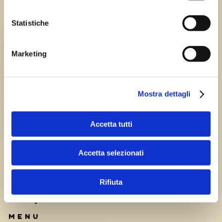
Statistiche
Chi siamo
TEAM
Marketing
HISTORY
Mostra dettagli
CAREERS
Accetta tutti
Accetta selezionati
Rifiuta
Privacy