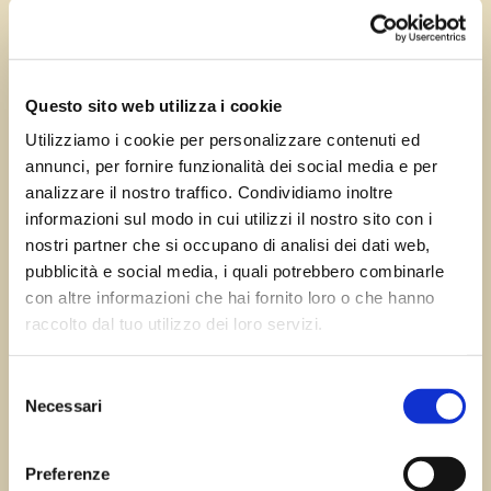
Apr 18, 2024
—
Tomas Marcuzzi
da
Questo sito web utilizza i cookie
Utilizziamo i cookie per personalizzare contenuti ed
annunci, per fornire funzionalità dei social media e per
←
Precedente:
Jutizzo di
Successivo:
analizzare il nostro traffico. Condividiamo inoltre
Codroipo
Aviano
→
informazioni sul modo in cui utilizzi il nostro sito con i
nostri partner che si occupano di analisi dei dati web,
pubblicità e social media, i quali potrebbero combinarle
con altre informazioni che hai fornito loro o che hanno
Errore:
Modulo di contatto non trovato.
raccolto dal tuo utilizzo dei loro servizi.
Selezione
Necessari
del
Sagre FVG
consenso
Preferenze
Tutte le sagre in Friuli Venezia Giulia.