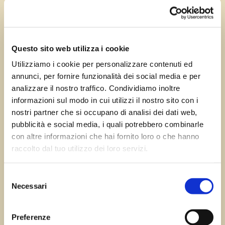
Apr 18, 2024
—
Tomas Marcuzzi
da
Questo sito web utilizza i cookie
Utilizziamo i cookie per personalizzare contenuti ed
annunci, per fornire funzionalità dei social media e per
←
Precedente:
Successivo:
Trieste
analizzare il nostro traffico. Condividiamo inoltre
Cimolais
→
informazioni sul modo in cui utilizzi il nostro sito con i
nostri partner che si occupano di analisi dei dati web,
pubblicità e social media, i quali potrebbero combinarle
con altre informazioni che hai fornito loro o che hanno
Errore:
Modulo di contatto non trovato.
raccolto dal tuo utilizzo dei loro servizi.
Selezione
Necessari
del
Sagre FVG
consenso
Preferenze
Tutte le sagre in Friuli Venezia Giulia.