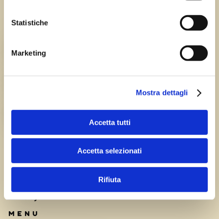
Statistiche
Chi siamo
TEAM
Marketing
HISTORY
Mostra dettagli
CAREERS
Accetta tutti
Accetta selezionati
Rifiuta
Privacy