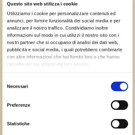
←
Precedente:
Campolessi
Successivo:
Questo sito web utilizza i cookie
di Gemona del Friuli
Cimolais
→
Utilizziamo i cookie per personalizzare contenuti ed
annunci, per fornire funzionalità dei social media e per
analizzare il nostro traffico. Condividiamo inoltre
informazioni sul modo in cui utilizzi il nostro sito con i
Errore:
Modulo di contatto non trovato.
nostri partner che si occupano di analisi dei dati web,
pubblicità e social media, i quali potrebbero combinarle
con altre informazioni che hai fornito loro o che hanno
raccolto dal tuo utilizzo dei loro servizi.
Sagre FVG
Selezione
Tutte le sagre in Friuli Venezia Giulia.
Necessari
del
consenso
Chi siamo
Preferenze
TEAM
Statistiche