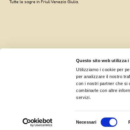
Tutte le sagre in Friuli Venezia Giulia.
Questo sito web utilizza i
Utilizziamo i cookie per pe
per analizzare il nostro tra
con i nostri partner che si
combinarle con altre inform
Curato da UOLLI, con l’amorevole complicità di
Ensoul
servizi.
Selezione
Necessari
del