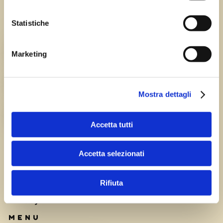
Statistiche
Chi siamo
TEAM
Marketing
HISTORY
Mostra dettagli
CAREERS
Accetta tutti
Accetta selezionati
Rifiuta
Privacy