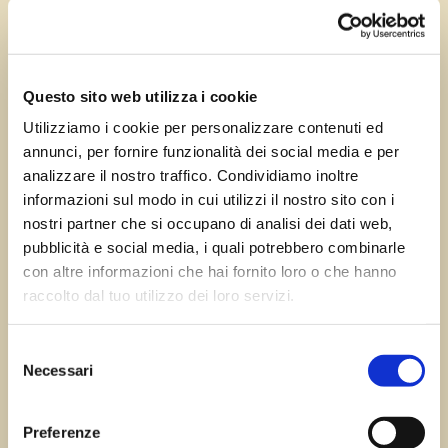
Ago 15, 2023
—
Tomas Marcuzzi
da
Questo sito web utilizza i cookie
Utilizziamo i cookie per personalizzare contenuti ed
annunci, per fornire funzionalità dei social media e per
←
Precedente:
Successivo:
Castions
analizzare il nostro traffico. Condividiamo inoltre
Roveredo in Piano
Di Zoppola
→
informazioni sul modo in cui utilizzi il nostro sito con i
nostri partner che si occupano di analisi dei dati web,
pubblicità e social media, i quali potrebbero combinarle
con altre informazioni che hai fornito loro o che hanno
Errore:
Modulo di contatto non trovato.
raccolto dal tuo utilizzo dei loro servizi.
Selezione
Necessari
del
Sagre FVG
consenso
Preferenze
Tutte le sagre in Friuli Venezia Giulia.