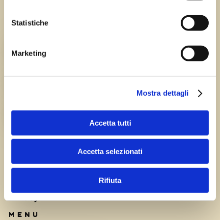
Statistiche
Chi siamo
TEAM
Marketing
HISTORY
Mostra dettagli
CAREERS
Accetta tutti
Accetta selezionati
Rifiuta
Privacy