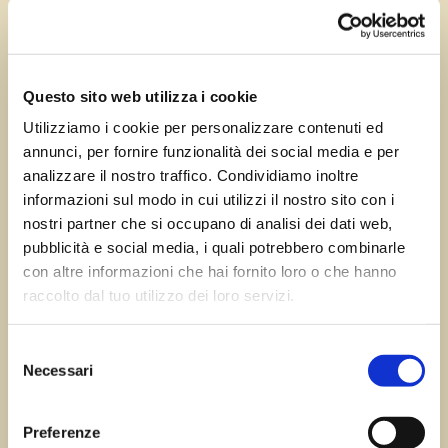
Giu 25, 2024
—
Tomas Marcuzzi
da
Questo sito web utilizza i cookie
Utilizziamo i cookie per personalizzare contenuti ed
annunci, per fornire funzionalità dei social media e per
←
Precedente:
Successivo:
Chievolis
analizzare il nostro traffico. Condividiamo inoltre
Attimis
→
informazioni sul modo in cui utilizzi il nostro sito con i
nostri partner che si occupano di analisi dei dati web,
pubblicità e social media, i quali potrebbero combinarle
con altre informazioni che hai fornito loro o che hanno
Errore:
Modulo di contatto non trovato.
raccolto dal tuo utilizzo dei loro servizi.
Selezione
Necessari
del
Sagre FVG
consenso
Preferenze
Tutte le sagre in Friuli Venezia Giulia.