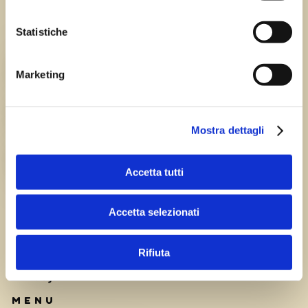
Statistiche
Chi siamo
TEAM
Marketing
HISTORY
Mostra dettagli
CAREERS
Accetta tutti
Accetta selezionati
Rifiuta
Privacy