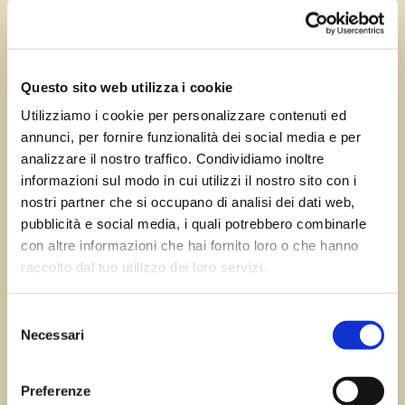
Giu 25, 2024
—
Tomas Marcuzzi
da
Questo sito web utilizza i cookie
Utilizziamo i cookie per personalizzare contenuti ed
annunci, per fornire funzionalità dei social media e per
←
Precedente:
Successivo:
Rivarotta
analizzare il nostro traffico. Condividiamo inoltre
Frattina di Pravisdomini
di Pasiano
→
informazioni sul modo in cui utilizzi il nostro sito con i
nostri partner che si occupano di analisi dei dati web,
pubblicità e social media, i quali potrebbero combinarle
con altre informazioni che hai fornito loro o che hanno
Errore:
Modulo di contatto non trovato.
raccolto dal tuo utilizzo dei loro servizi.
Selezione
Necessari
del
Sagre FVG
consenso
Preferenze
Tutte le sagre in Friuli Venezia Giulia.