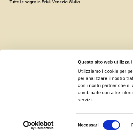
Tutte le sagre in Friuli Venezia Giulia.
Questo sito web utilizza i
Utilizziamo i cookie per pe
per analizzare il nostro tra
con i nostri partner che si
combinarle con altre inform
Curato da UOLLI, con l’amorevole complicità di
Ensoul
servizi.
Selezione
Necessari
del