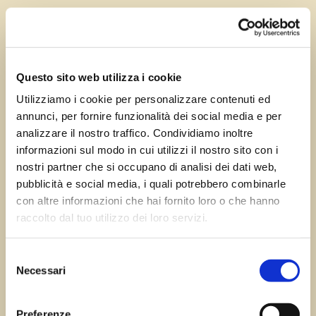
Feb 3, 2026
—
Tomas Marcuzzi
da
Questo sito web utilizza i cookie
Utilizziamo i cookie per personalizzare contenuti ed
annunci, per fornire funzionalità dei social media e per
Successivo:
←
Precedente:
Ovasta
analizzare il nostro traffico. Condividiamo inoltre
Cavenzano (UD)
di Ovaro (UD)
informazioni sul modo in cui utilizzi il nostro sito con i
→
nostri partner che si occupano di analisi dei dati web,
pubblicità e social media, i quali potrebbero combinarle
con altre informazioni che hai fornito loro o che hanno
raccolto dal tuo utilizzo dei loro servizi.
Errore:
Modulo di contatto non trovato.
Selezione
Necessari
del
consenso
Sagre FVG
Preferenze