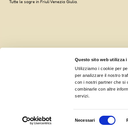
Tutte le sagre in Friuli Venezia Giulia.
Questo sito web utilizza i
Utilizziamo i cookie per pe
per analizzare il nostro tra
con i nostri partner che si
combinarle con altre inform
Curato da UOLLI, con l’amorevole complicità di
Ensoul
servizi.
Selezione
Necessari
del