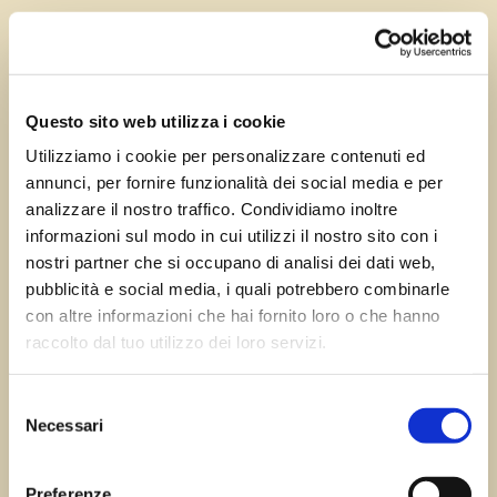
Giu 19, 2024
—
Tomas Marcuzzi
da
Questo sito web utilizza i cookie
Utilizziamo i cookie per personalizzare contenuti ed
annunci, per fornire funzionalità dei social media e per
Successivo:
←
Precedente:
San
analizzare il nostro traffico. Condividiamo inoltre
Bonzicco di Dignano
Leonardo Valcellina
informazioni sul modo in cui utilizzi il nostro sito con i
→
nostri partner che si occupano di analisi dei dati web,
pubblicità e social media, i quali potrebbero combinarle
con altre informazioni che hai fornito loro o che hanno
raccolto dal tuo utilizzo dei loro servizi.
Errore:
Modulo di contatto non trovato.
Selezione
Necessari
del
consenso
Sagre FVG
Preferenze