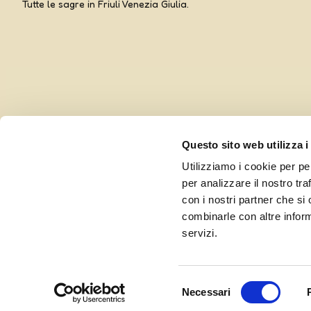
Tutte le sagre in Friuli Venezia Giulia.
Questo sito web utilizza i
Utilizziamo i cookie per pe
per analizzare il nostro tra
con i nostri partner che si
combinarle con altre inform
Curato da UOLLI, con l’amorevole complicità di
Ensoul
servizi.
Selezione
Necessari
del