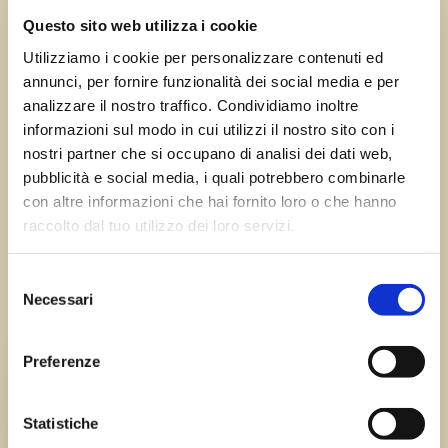
←
Precedente:
Successivo:
Gravate di
Questo sito web utilizza i cookie
Pignano di Ragogna
Rivoli di Osoppo
→
(UD)
Utilizziamo i cookie per personalizzare contenuti ed
annunci, per fornire funzionalità dei social media e per
analizzare il nostro traffico. Condividiamo inoltre
informazioni sul modo in cui utilizzi il nostro sito con i
nostri partner che si occupano di analisi dei dati web,
Errore:
Modulo di contatto non trovato.
pubblicità e social media, i quali potrebbero combinarle
con altre informazioni che hai fornito loro o che hanno
raccolto dal tuo utilizzo dei loro servizi.
Sagre FVG
Selezione
Necessari
del
Tutte le sagre in Friuli Venezia Giulia.
consenso
Chi siamo
Preferenze
TEAM
Statistiche