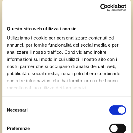
Mar 12, 2024
—
Tomas Marcuzzi
da
Questo sito web utilizza i cookie
Utilizziamo i cookie per personalizzare contenuti ed
annunci, per fornire funzionalità dei social media e per
←
Precedente:
Successivo:
Portis
analizzare il nostro traffico. Condividiamo inoltre
Bertiolo
→
informazioni sul modo in cui utilizzi il nostro sito con i
nostri partner che si occupano di analisi dei dati web,
pubblicità e social media, i quali potrebbero combinarle
con altre informazioni che hai fornito loro o che hanno
Errore:
Modulo di contatto non trovato.
raccolto dal tuo utilizzo dei loro servizi.
Selezione
Necessari
del
Sagre FVG
consenso
Preferenze
Tutte le sagre in Friuli Venezia Giulia.