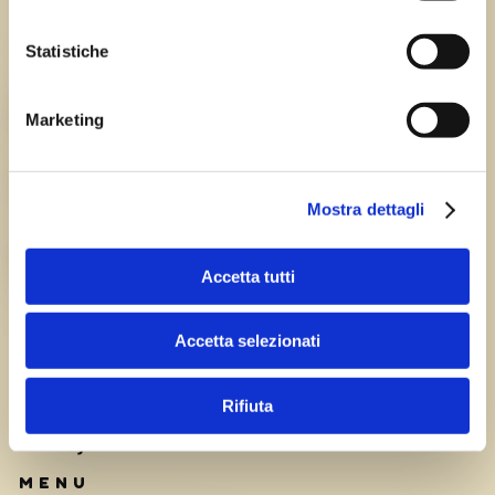
Statistiche
Chi siamo
TEAM
Marketing
HISTORY
Mostra dettagli
CAREERS
Accetta tutti
Accetta selezionati
Rifiuta
Privacy