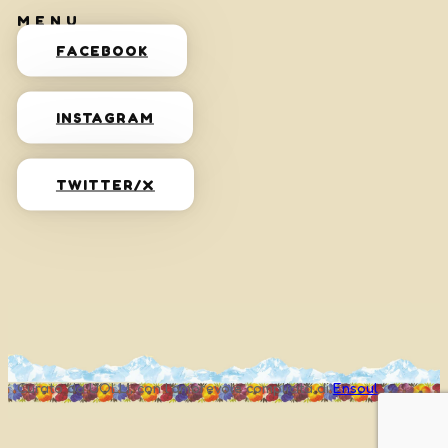
FACEBOOK
INSTAGRAM
TWITTER/X
Curato da UOLLI, con l’amorevole complicità di
Ensoul