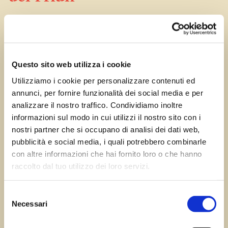
Gen 2, 2026
—
Tomas Marcuzzi
da
Questo sito web utilizza i cookie
Utilizziamo i cookie per personalizzare contenuti ed
annunci, per fornire funzionalità dei social media e per
←
Precedente:
Successivo:
analizzare il nostro traffico. Condividiamo inoltre
Versa di Romans
Sammardenchia di
informazioni sul modo in cui utilizzi il nostro sito con i
nostri partner che si occupano di analisi dei dati web,
d’Isonzo
Pozzuolo del Friuli
→
pubblicità e social media, i quali potrebbero combinarle
con altre informazioni che hai fornito loro o che hanno
raccolto dal tuo utilizzo dei loro servizi.
Errore:
Modulo di contatto non trovato.
Selezione
Necessari
del
consenso