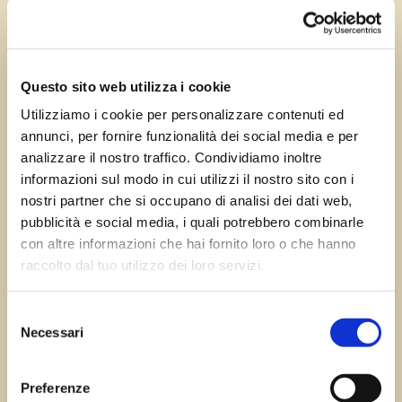
Ago 21, 2023
—
Tomas Marcuzzi
da
Questo sito web utilizza i cookie
Utilizziamo i cookie per personalizzare contenuti ed
annunci, per fornire funzionalità dei social media e per
←
Precedente:
Successivo:
Godia
analizzare il nostro traffico. Condividiamo inoltre
Polcenigo
→
informazioni sul modo in cui utilizzi il nostro sito con i
nostri partner che si occupano di analisi dei dati web,
pubblicità e social media, i quali potrebbero combinarle
con altre informazioni che hai fornito loro o che hanno
Errore:
Modulo di contatto non trovato.
raccolto dal tuo utilizzo dei loro servizi.
Selezione
Necessari
del
Sagre FVG
consenso
Preferenze
Tutte le sagre in Friuli Venezia Giulia.