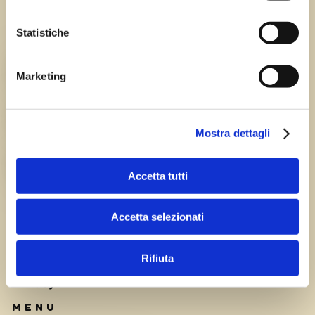
Statistiche
Chi siamo
TEAM
Marketing
HISTORY
Mostra dettagli
CAREERS
Accetta tutti
Accetta selezionati
Rifiuta
Privacy