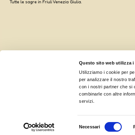
Tutte le sagre in Friuli Venezia Giulia.
Questo sito web utilizza i
Utilizziamo i cookie per pe
per analizzare il nostro tra
con i nostri partner che si
combinarle con altre inform
Curato da UOLLI, con l’amorevole complicità di
Ensoul
servizi.
Selezione
Necessari
del