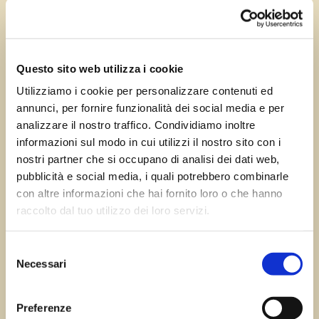
Set 28, 2023
—
Tomas Marcuzzi
da
Questo sito web utilizza i cookie
Utilizziamo i cookie per personalizzare contenuti ed
annunci, per fornire funzionalità dei social media e per
←
Precedente:
Successivo:
Maniago
analizzare il nostro traffico. Condividiamo inoltre
Pordenone
→
informazioni sul modo in cui utilizzi il nostro sito con i
nostri partner che si occupano di analisi dei dati web,
pubblicità e social media, i quali potrebbero combinarle
con altre informazioni che hai fornito loro o che hanno
Errore:
Modulo di contatto non trovato.
raccolto dal tuo utilizzo dei loro servizi.
Selezione
Necessari
del
Sagre FVG
consenso
Preferenze
Tutte le sagre in Friuli Venezia Giulia.