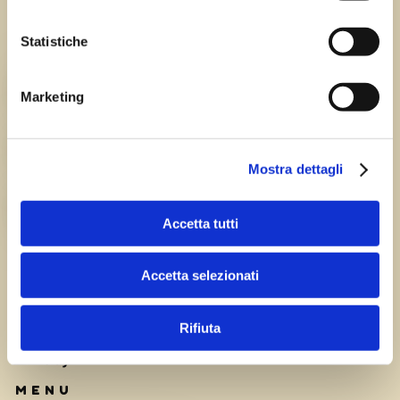
Statistiche
Chi siamo
TEAM
Marketing
HISTORY
Mostra dettagli
CAREERS
Accetta tutti
Accetta selezionati
Rifiuta
Privacy