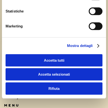
Statistiche
Chi siamo
TEAM
Marketing
HISTORY
Mostra dettagli
CAREERS
Accetta tutti
Accetta selezionati
Rifiuta
Privacy