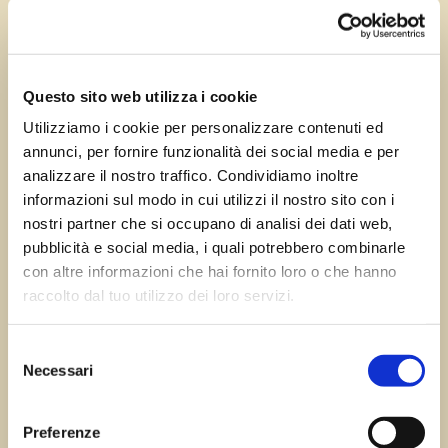
Giu 3, 2024
—
Tomas Marcuzzi
da
Questo sito web utilizza i cookie
Utilizziamo i cookie per personalizzare contenuti ed
annunci, per fornire funzionalità dei social media e per
←
Precedente:
Moccò di
Successivo:
Gaio
analizzare il nostro traffico. Condividiamo inoltre
San Dorligo della Valle
di Spilimbergo
→
informazioni sul modo in cui utilizzi il nostro sito con i
nostri partner che si occupano di analisi dei dati web,
pubblicità e social media, i quali potrebbero combinarle
con altre informazioni che hai fornito loro o che hanno
Errore:
Modulo di contatto non trovato.
raccolto dal tuo utilizzo dei loro servizi.
Selezione
Necessari
del
Sagre FVG
consenso
Preferenze
Tutte le sagre in Friuli Venezia Giulia.