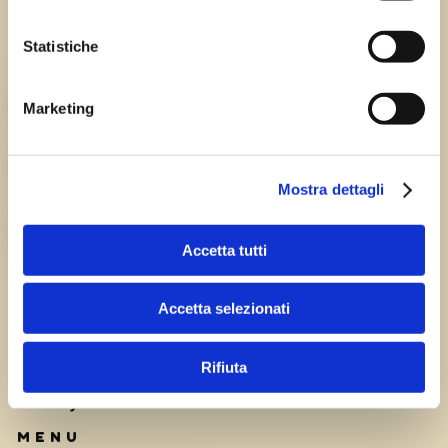
Statistiche
Chi siamo
TEAM
Marketing
HISTORY
Mostra dettagli
CAREERS
Accetta tutti
Accetta selezionati
Rifiuta
Privacy