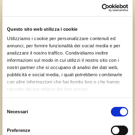
Feb 26, 2025
—
Tomas Marcuzzi
da
Questo sito web utilizza i cookie
Utilizziamo i cookie per personalizzare contenuti ed
annunci, per fornire funzionalità dei social media e per
←
Precedente:
Successivo:
Montefosca
analizzare il nostro traffico. Condividiamo inoltre
Montefosca
di Pulfero
→
informazioni sul modo in cui utilizzi il nostro sito con i
nostri partner che si occupano di analisi dei dati web,
pubblicità e social media, i quali potrebbero combinarle
con altre informazioni che hai fornito loro o che hanno
Errore:
Modulo di contatto non trovato.
raccolto dal tuo utilizzo dei loro servizi.
Selezione
Necessari
del
Sagre FVG
consenso
Preferenze
Tutte le sagre in Friuli Venezia Giulia.