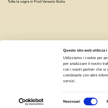
Tutte le sagre in Friuli Venezia Giulia.
Questo sito web utilizza i
Utilizziamo i cookie per pe
per analizzare il nostro tra
con i nostri partner che si
combinarle con altre inform
Curato da UOLLI, con l’amorevole complicità di
Ensoul
servizi.
Selezione
Necessari
del