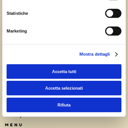
Statistiche
Chi siamo
TEAM
Marketing
HISTORY
Mostra dettagli
CAREERS
Accetta tutti
Accetta selezionati
Rifiuta
Privacy