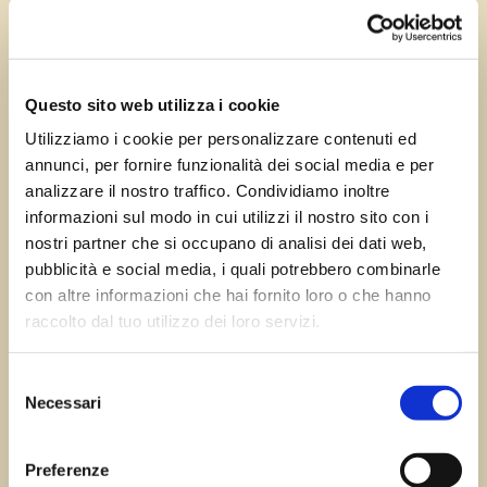
Mag 14, 2024
—
Tomas Marcuzzi
da
Questo sito web utilizza i cookie
Utilizziamo i cookie per personalizzare contenuti ed
annunci, per fornire funzionalità dei social media e per
←
Precedente:
Successivo:
analizzare il nostro traffico. Condividiamo inoltre
Sant’Andrea Gorizia
Trieste
→
informazioni sul modo in cui utilizzi il nostro sito con i
nostri partner che si occupano di analisi dei dati web,
pubblicità e social media, i quali potrebbero combinarle
con altre informazioni che hai fornito loro o che hanno
Errore:
Modulo di contatto non trovato.
raccolto dal tuo utilizzo dei loro servizi.
Selezione
Necessari
del
Sagre FVG
consenso
Preferenze
Tutte le sagre in Friuli Venezia Giulia.