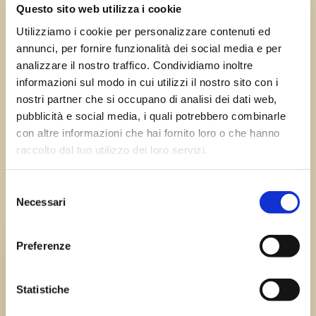
←
Precedente:
Successivo:
Taipana
Questo sito web utilizza i cookie
Tarvisio
→
Utilizziamo i cookie per personalizzare contenuti ed
annunci, per fornire funzionalità dei social media e per
analizzare il nostro traffico. Condividiamo inoltre
informazioni sul modo in cui utilizzi il nostro sito con i
Errore:
Modulo di contatto non trovato.
nostri partner che si occupano di analisi dei dati web,
pubblicità e social media, i quali potrebbero combinarle
con altre informazioni che hai fornito loro o che hanno
raccolto dal tuo utilizzo dei loro servizi.
Sagre FVG
Selezione
Tutte le sagre in Friuli Venezia Giulia.
Necessari
del
consenso
Chi siamo
Preferenze
TEAM
Statistiche