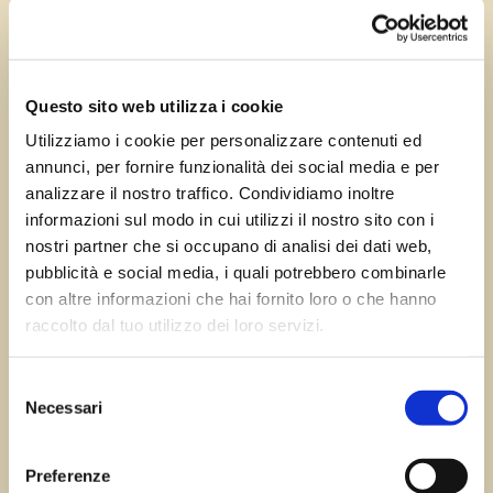
Mag 2, 2024
—
Tomas Marcuzzi
da
Questo sito web utilizza i cookie
Utilizziamo i cookie per personalizzare contenuti ed
annunci, per fornire funzionalità dei social media e per
←
Precedente:
Successivo:
San Dorligo
analizzare il nostro traffico. Condividiamo inoltre
Malborghetto
della Valle
→
informazioni sul modo in cui utilizzi il nostro sito con i
nostri partner che si occupano di analisi dei dati web,
pubblicità e social media, i quali potrebbero combinarle
con altre informazioni che hai fornito loro o che hanno
Errore:
Modulo di contatto non trovato.
raccolto dal tuo utilizzo dei loro servizi.
Selezione
Necessari
del
Sagre FVG
consenso
Preferenze
Tutte le sagre in Friuli Venezia Giulia.