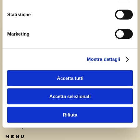
Statistiche
Chi siamo
TEAM
Marketing
HISTORY
Mostra dettagli
CAREERS
Accetta tutti
Accetta selezionati
Rifiuta
Privacy