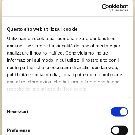
Giu 26, 2024
—
Tomas Marcuzzi
da
Questo sito web utilizza i cookie
Utilizziamo i cookie per personalizzare contenuti ed
annunci, per fornire funzionalità dei social media e per
←
Precedente:
Successivo:
Terzo
analizzare il nostro traffico. Condividiamo inoltre
Colugna
D’Aquileia
→
informazioni sul modo in cui utilizzi il nostro sito con i
nostri partner che si occupano di analisi dei dati web,
pubblicità e social media, i quali potrebbero combinarle
con altre informazioni che hai fornito loro o che hanno
Errore:
Modulo di contatto non trovato.
raccolto dal tuo utilizzo dei loro servizi.
Selezione
Necessari
del
Sagre FVG
consenso
Preferenze
Tutte le sagre in Friuli Venezia Giulia.