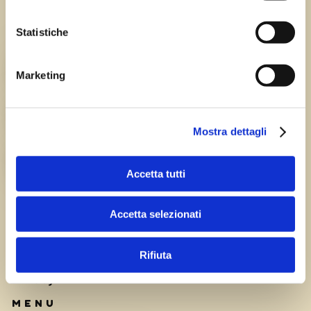
Statistiche
Chi siamo
TEAM
Marketing
HISTORY
Mostra dettagli
CAREERS
Accetta tutti
Accetta selezionati
Rifiuta
Privacy