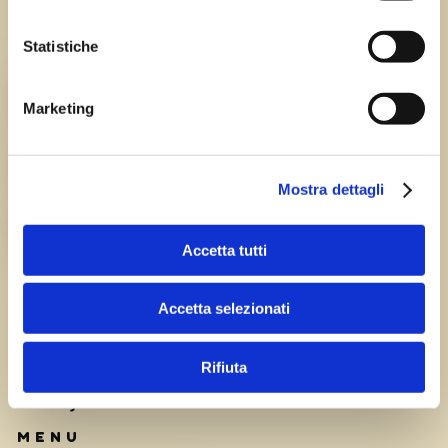
Statistiche
Chi siamo
TEAM
Marketing
HISTORY
Mostra dettagli
CAREERS
Accetta tutti
Accetta selezionati
Rifiuta
Privacy