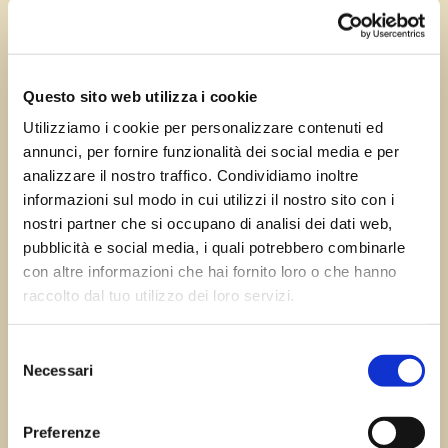
Ago 14, 2023
—
Tomas Marcuzzi
da
Questo sito web utilizza i cookie
Utilizziamo i cookie per personalizzare contenuti ed
annunci, per fornire funzionalità dei social media e per
←
Precedente:
Successivo:
Platischis
analizzare il nostro traffico. Condividiamo inoltre
Cassacco
→
informazioni sul modo in cui utilizzi il nostro sito con i
nostri partner che si occupano di analisi dei dati web,
pubblicità e social media, i quali potrebbero combinarle
con altre informazioni che hai fornito loro o che hanno
Errore:
Modulo di contatto non trovato.
raccolto dal tuo utilizzo dei loro servizi.
Selezione
Necessari
del
Sagre FVG
consenso
Preferenze
Tutte le sagre in Friuli Venezia Giulia.