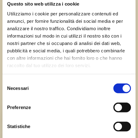
←
Precedente:
Successivo:
Sappada
Questo sito web utilizza i cookie
Alesso
(UD)
→
Utilizziamo i cookie per personalizzare contenuti ed
annunci, per fornire funzionalità dei social media e per
analizzare il nostro traffico. Condividiamo inoltre
informazioni sul modo in cui utilizzi il nostro sito con i
Errore:
Modulo di contatto non trovato.
nostri partner che si occupano di analisi dei dati web,
pubblicità e social media, i quali potrebbero combinarle
con altre informazioni che hai fornito loro o che hanno
raccolto dal tuo utilizzo dei loro servizi.
Sagre FVG
Selezione
Tutte le sagre in Friuli Venezia Giulia.
Necessari
del
consenso
Chi siamo
Preferenze
TEAM
Statistiche