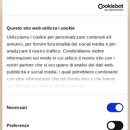
Apr 3, 2024
—
Tomas Marcuzzi
da
Questo sito web utilizza i cookie
Utilizziamo i cookie per personalizzare contenuti ed
annunci, per fornire funzionalità dei social media e per
←
Precedente:
Gravate
Successivo:
San
analizzare il nostro traffico. Condividiamo inoltre
di Rivoli di Osoppo
Daniele del Friuli
→
informazioni sul modo in cui utilizzi il nostro sito con i
nostri partner che si occupano di analisi dei dati web,
pubblicità e social media, i quali potrebbero combinarle
con altre informazioni che hai fornito loro o che hanno
Errore:
Modulo di contatto non trovato.
raccolto dal tuo utilizzo dei loro servizi.
Selezione
Necessari
del
Sagre FVG
consenso
Preferenze
Tutte le sagre in Friuli Venezia Giulia.