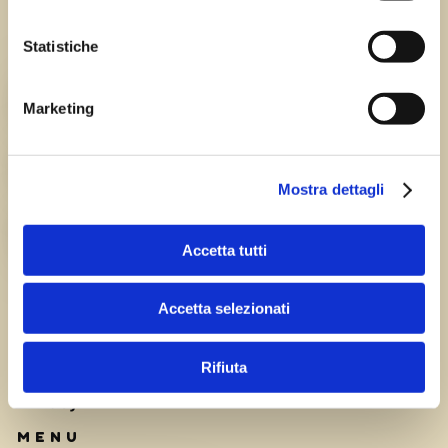
Statistiche
Chi siamo
TEAM
Marketing
HISTORY
Mostra dettagli
CAREERS
Accetta tutti
Accetta selezionati
Rifiuta
Privacy