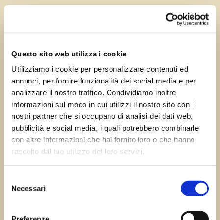
Gen 4, 2026
—
Tomas Marcuzzi
da
Questo sito web utilizza i cookie
Utilizziamo i cookie per personalizzare contenuti ed
annunci, per fornire funzionalità dei social media e per
←
Precedente:
Successivo:
Barbeano di
analizzare il nostro traffico. Condividiamo inoltre
Basaldella di
Spilimbergo (PN)
→
informazioni sul modo in cui utilizzi il nostro sito con i
Vivaro
nostri partner che si occupano di analisi dei dati web,
pubblicità e social media, i quali potrebbero combinarle
con altre informazioni che hai fornito loro o che hanno
raccolto dal tuo utilizzo dei loro servizi.
Errore:
Modulo di contatto non trovato.
Selezione
Necessari
del
consenso
Sagre FVG
Preferenze