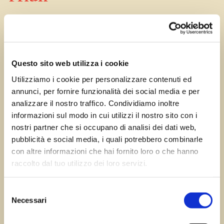
Ott 31, 2023
—
Tomas Marcuzzi
da
Questo sito web utilizza i cookie
Utilizziamo i cookie per personalizzare contenuti ed
annunci, per fornire funzionalità dei social media e per
Successivo:
analizzare il nostro traffico. Condividiamo inoltre
←
Precedente:
San Rocco
Prato Carnico
informazioni sul modo in cui utilizzi il nostro sito con i
– Forgaria del Friuli
nostri partner che si occupano di analisi dei dati web,
→
pubblicità e social media, i quali potrebbero combinarle
con altre informazioni che hai fornito loro o che hanno
raccolto dal tuo utilizzo dei loro servizi.
Errore:
Modulo di contatto non trovato.
Selezione
Necessari
del
consenso