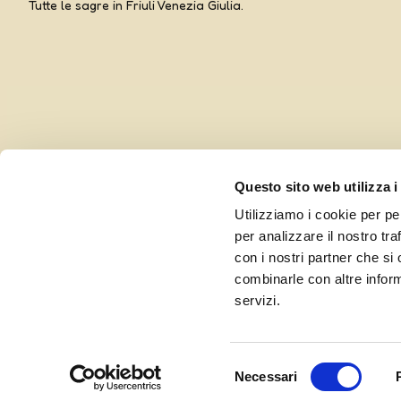
Tutte le sagre in Friuli Venezia Giulia.
Questo sito web utilizza i
Utilizziamo i cookie per pe
per analizzare il nostro tra
con i nostri partner che si
combinarle con altre inform
Curato da UOLLI, con l’amorevole complicità di
Ensoul
servizi.
Selezione
Necessari
del