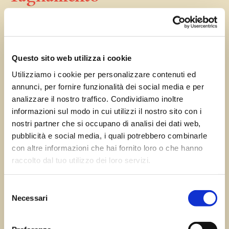
Dic 2, 2023
—
Tomas Marcuzzi
da
Questo sito web utilizza i cookie
Utilizziamo i cookie per personalizzare contenuti ed
annunci, per fornire funzionalità dei social media e per
analizzare il nostro traffico. Condividiamo inoltre
←
Precedente:
Successivo:
Raveo
informazioni sul modo in cui utilizzi il nostro sito con i
Cercivento
→
nostri partner che si occupano di analisi dei dati web,
pubblicità e social media, i quali potrebbero combinarle
con altre informazioni che hai fornito loro o che hanno
raccolto dal tuo utilizzo dei loro servizi.
Errore:
Modulo di contatto non trovato.
Selezione
Necessari
del
consenso
Sagre FVG