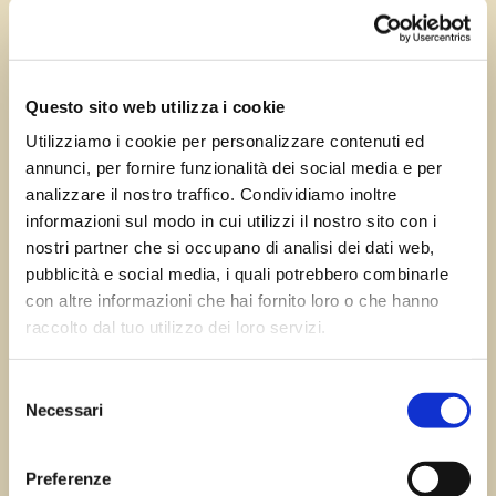
Ago 14, 2023
—
Tomas Marcuzzi
da
Questo sito web utilizza i cookie
Utilizziamo i cookie per personalizzare contenuti ed
annunci, per fornire funzionalità dei social media e per
←
Precedente:
Successivo:
Prodolone
analizzare il nostro traffico. Condividiamo inoltre
Platischis
→
informazioni sul modo in cui utilizzi il nostro sito con i
nostri partner che si occupano di analisi dei dati web,
pubblicità e social media, i quali potrebbero combinarle
con altre informazioni che hai fornito loro o che hanno
Errore:
Modulo di contatto non trovato.
raccolto dal tuo utilizzo dei loro servizi.
Selezione
Necessari
del
Sagre FVG
consenso
Preferenze
Tutte le sagre in Friuli Venezia Giulia.