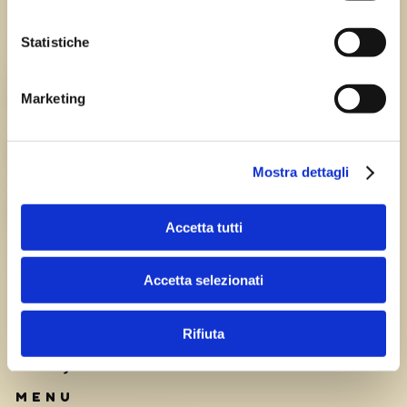
Statistiche
Chi siamo
TEAM
Marketing
HISTORY
Mostra dettagli
CAREERS
Accetta tutti
Accetta selezionati
Rifiuta
Privacy