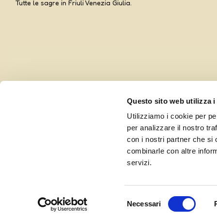
Tutte le sagre in Friuli Venezia Giulia.
Questo sito web utilizza i
Utilizziamo i cookie per pe
per analizzare il nostro tra
con i nostri partner che si
combinarle con altre inform
Curato da UOLLI, con l’amorevole complicità di
Ensoul
servizi.
Selezione
Necessari
del