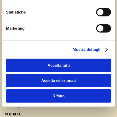
Statistiche
Chi siamo
TEAM
Marketing
HISTORY
Mostra dettagli
CAREERS
Accetta tutti
Accetta selezionati
Rifiuta
Privacy