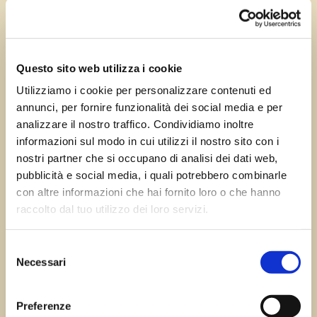
Set 26, 2024
—
Tomas Marcuzzi
da
Questo sito web utilizza i cookie
Utilizziamo i cookie per personalizzare contenuti ed
annunci, per fornire funzionalità dei social media e per
←
Precedente:
Vicinale di
Successivo:
analizzare il nostro traffico. Condividiamo inoltre
Buttrio
Artegna
→
informazioni sul modo in cui utilizzi il nostro sito con i
nostri partner che si occupano di analisi dei dati web,
pubblicità e social media, i quali potrebbero combinarle
con altre informazioni che hai fornito loro o che hanno
Errore:
Modulo di contatto non trovato.
raccolto dal tuo utilizzo dei loro servizi.
Selezione
Necessari
del
Sagre FVG
consenso
Preferenze
Tutte le sagre in Friuli Venezia Giulia.