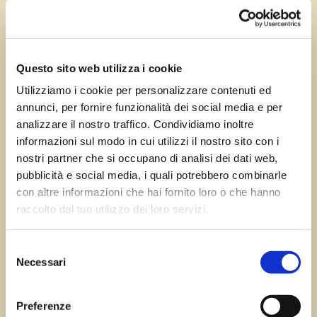
Nov 7, 2023
—
Tomas Marcuzzi
da
Questo sito web utilizza i cookie
Utilizziamo i cookie per personalizzare contenuti ed
annunci, per fornire funzionalità dei social media e per
←
Precedente:
San
Successivo:
analizzare il nostro traffico. Condividiamo inoltre
Martino del Carso
Precenicco (UD)
→
informazioni sul modo in cui utilizzi il nostro sito con i
nostri partner che si occupano di analisi dei dati web,
pubblicità e social media, i quali potrebbero combinarle
con altre informazioni che hai fornito loro o che hanno
Errore:
Modulo di contatto non trovato.
raccolto dal tuo utilizzo dei loro servizi.
Selezione
Necessari
del
Sagre FVG
consenso
Preferenze
Tutte le sagre in Friuli Venezia Giulia.