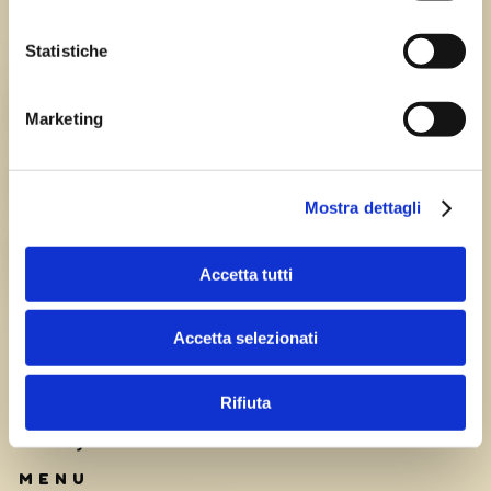
Statistiche
Chi siamo
TEAM
Marketing
HISTORY
Mostra dettagli
CAREERS
Accetta tutti
Accetta selezionati
Rifiuta
Privacy