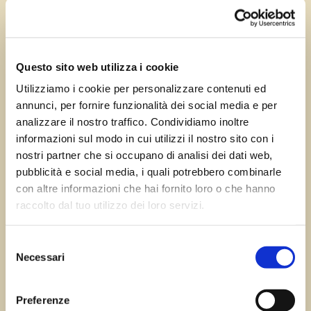
Giu 11, 2024
—
Tomas Marcuzzi
da
Questo sito web utilizza i cookie
Utilizziamo i cookie per personalizzare contenuti ed
annunci, per fornire funzionalità dei social media e per
←
Precedente:
Santa
Successivo:
Marano
analizzare il nostro traffico. Condividiamo inoltre
Maria di Sclaunicco
Lagunare
→
informazioni sul modo in cui utilizzi il nostro sito con i
nostri partner che si occupano di analisi dei dati web,
pubblicità e social media, i quali potrebbero combinarle
con altre informazioni che hai fornito loro o che hanno
Errore:
Modulo di contatto non trovato.
raccolto dal tuo utilizzo dei loro servizi.
Selezione
Necessari
del
Sagre FVG
consenso
Preferenze
Tutte le sagre in Friuli Venezia Giulia.