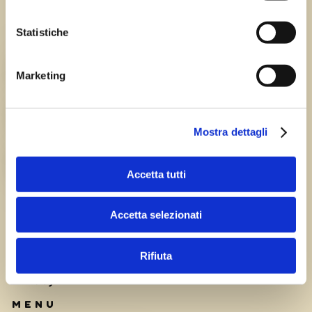
Statistiche
Chi siamo
TEAM
Marketing
HISTORY
Mostra dettagli
CAREERS
Accetta tutti
Accetta selezionati
Rifiuta
Privacy